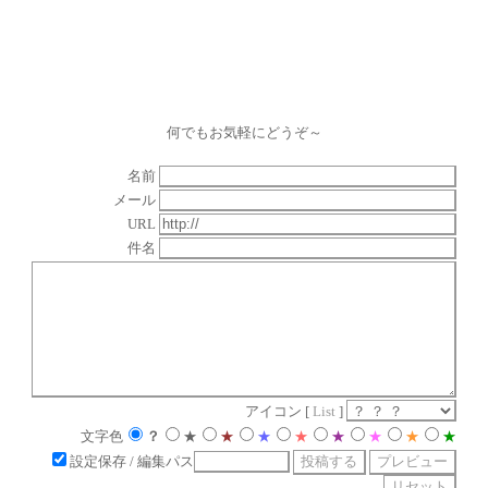
何でもお気軽にどうぞ～
名前
メール
URL
件名
アイコン [
List
]
文字色
？
★
★
★
★
★
★
★
★
設定保存
/ 編集パス