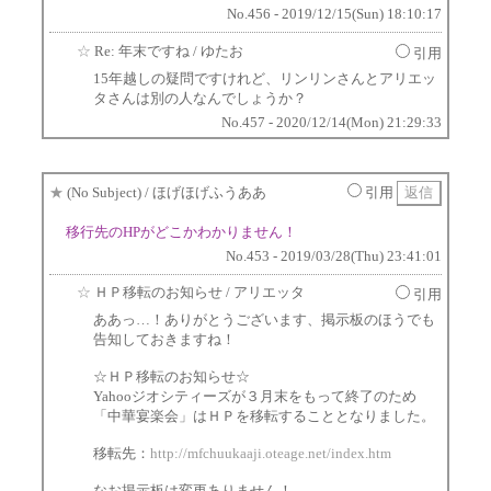
No.456 - 2019/12/15(Sun) 18:10:17
☆
Re: 年末ですね
/ ゆたお
引用
15年越しの疑問ですけれど、リンリンさんとアリエッ
タさんは別の人なんでしょうか？
No.457 - 2020/12/14(Mon) 21:29:33
★
(No Subject)
/ ほげほげふうああ
引用
移行先のHPがどこかわかりません！
No.453 - 2019/03/28(Thu) 23:41:01
☆
ＨＰ移転のお知らせ
/ アリエッタ
引用
ああっ…！ありがとうございます、掲示板のほうでも
告知しておきますね！
☆ＨＰ移転のお知らせ☆
Yahooジオシティーズが３月末をもって終了のため
「中華宴楽会」はＨＰを移転することとなりました。
移転先：
http://mfchuukaaji.oteage.net/index.htm
なお掲示板は変更ありません！