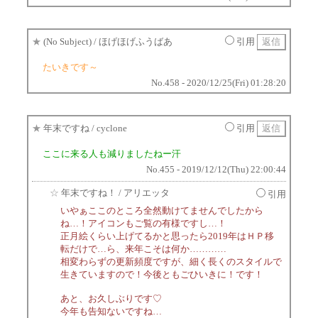
★
(No Subject)
/ ほげほげふうばあ
引用
たいきです～
No.458 - 2020/12/25(Fri) 01:28:20
★
年末ですね
/ cyclone
引用
ここに来る人も減りましたねー汗
No.455 - 2019/12/12(Thu) 22:00:44
☆
年末ですね！
/ アリエッタ
引用
いやぁここのところ全然動けてませんでしたから
ね…！アイコンもご覧の有様ですし…！
正月絵くらい上げてるかと思ったら2019年はＨＰ移
転だけで…ら、来年こそは何か…………
相変わらずの更新頻度ですが、細く長くのスタイルで
生きていますので！今後ともごひいきに！です！
あと、お久しぶりです♡
今年も告知ないですね…