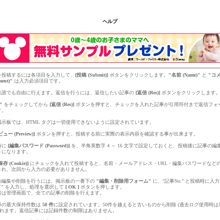
ヘルプ
を投稿するには各項目を入力して、
[投稿 (Submit)]
ボタンをクリックします。
"名前 (Name)"
と
"コ
ent)"
は入力必須項目です。
は誰でも自由に行えます。返信を行うには、返信したい記事の
[返信 (Res)]
ボタンをクリックします
"
をチェックしてから
[返信 (Res)]
ボタンを押すと、チェックを入れた記事が引用符付きで返信フォ
す。
掲示板では、HTML タグは一切使用できないように設定されています。
ュー (Preview)]
ボタンを押すと、投稿する前に実際の表示内容を確認する事が出来ます。
時に
[編集パスワード (Password)]
を、半角英数字 4 ～ 16 文字で設定しておくと、投稿後に記事の
うになります。
存 (Cookie)]
にチェックを入れて投稿すると、名前・メールアドレス・URL・編集パスワードなどの情
され、次回から入力の必要がありません。
の編集や削除を行うには、掲示板の一番下の
"編集・削除用フォーム"
に、"記事No." と投稿時に入
ド" を入力し、処理を選択して
[ OK ]
ボタンを押します。
者は管理画面で、全ての記事の削除を行えます。
事の最大保持件数は
50 件
に設定されています。50件を越えると古いものから削除 (過去ログ使用時
 されます。返信記事には記録件数の制限はありません。