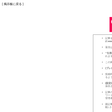
[
掲示板に戻る
]
記事
(Comm
返信
"引用
れま
この
[プレビ
投稿
るよ
[設定保
保存
記事
ワー
管理
親記
動)