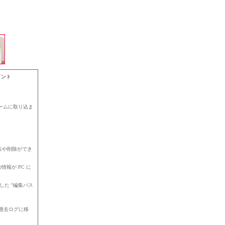
メント
。
ームに取り込ま
編集や削除ができ
報が PC に
力した "編集パス
は過去ログに移