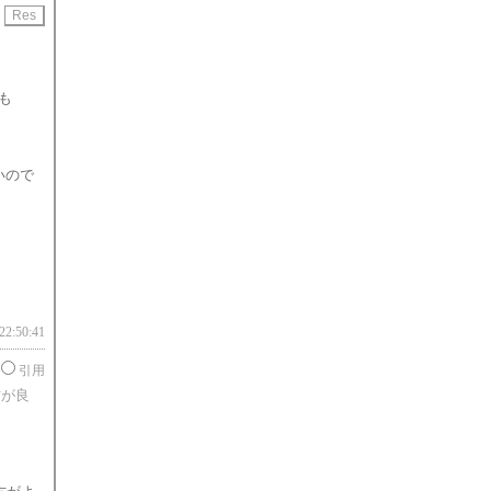
用
も
いので
22:50:41
引用
方が良