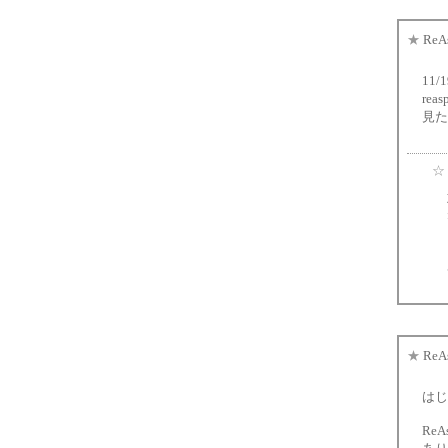
★
ReA
11
re
見た
☆
★
ReA
はじ
Re