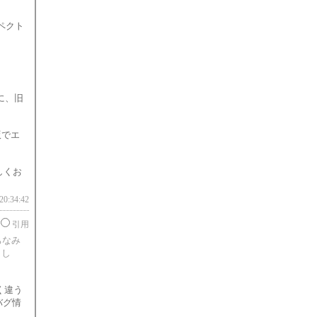
ペクト
に、旧
版でエ
しくお
20:34:42
引用
ちなみ
まし
く違う
バグ情