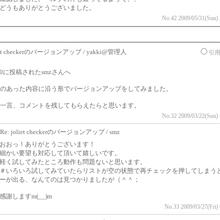
どうもありがとうございました。
No.42 2009/05/31(Sun) 
iet checkerのバージョンアップ / yakki@管理人
引
/30に投稿されたsmzさんへ
のあった内容に沿う形でバージョンアップをしてみました。
一言、コメントを残してもらえたらと思います。
No.32 2009/03/22(Sun) 
Re: joliet checkerのバージョンアップ / smz
おおっ！ありがとうございます！
細かい要望も対応して頂いて嬉しいです。
軽く試してみたところ動作も問題ないと思います。
＃いろいろ試してみていたらリストが空の状態で再チェックを押してしまう
ーが出る、なんてのは見つかりましたが（＾＾；
感謝しますm(__)m
No.33 2009/03/27(Fri) 