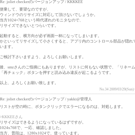
Re: joliet checkerのバージョンアップ / KKKKEE
便乗して、要望なのですが、
ウィンドウのリサイズに対応して頂けないでしょうか。
当方1024×768という時代遅れのモニタなので、
リサイズできないとつらいです。
起動すると、横方向が必ず画面一杯になってしまいます。
かといってリサイズして小さくすると、アプリ内のコントロール部品が隠れ
います。
ご検討下さいますよう、よろしくお願いします。
後、smzさんのご指摘にもありますが、リストに何もない状態で、「リネー
「再チェック」ボタンを押すと読み込み違反が起こるようです。
以上、よろしくお願い致します。
No.34 2009/03/29(Sun) 
Re: joliet checkerのバージョンアップ / yakki@管理人
リストが空の時に、ボタンクリックでエラーになるのは、対処します。
>KKKEEさん
リサイズはできるようになっているはずですが。
1024x768で、一応、確認しました。
当方、普段は、1280x1024で、使っています。