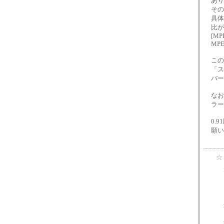
あり
その
具体
比が
[MPE
MPEG
この
「ス
バー
なお
ラー
0.
願い
☆