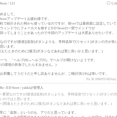
Store / 121
引
めまして。
D Storeアップデートお疲れ様です。
杜で紹介された時から使っているのですが、前verでは最前面に設定していて
ウィンドウにフォーカスを移すとD.D Storeの一部ウインドウが
回ってしまうことがあったので今回のアップデートは大変ありがたいです。
なのですが[新規][追加]ボタンよりも、常時追加で[リセット]ボタンの方が良
思います。
違えたときのために[復元]ボタンなどあれば更に良いかと思います。)
一つ、「ヘルプ(H)→ヘルプ(Y)」でヘルプが開けないようです。
方の環境の所為でしたらすみません。)
お邪魔してうだうだと申し訳ありませんが、ご検討頂ければ幸いです。
No.38 2009/05/10(Sun) 
Re: D.D Store / yakki@管理人
> 要望なのですが[新規][追加]ボタンよりも、常時追加で[リセット]ボタンの
いのではと思います。
> (間違えたときのために[復元]ボタンなどあれば更に良いかと思います。)
常に「追加」というのも、アリだと思っています。