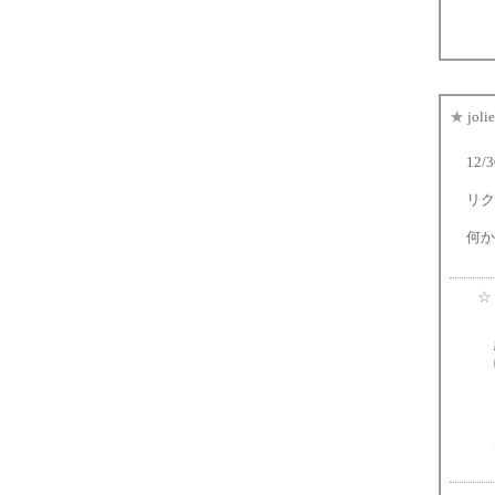
★
jol
12
リク
何か
☆