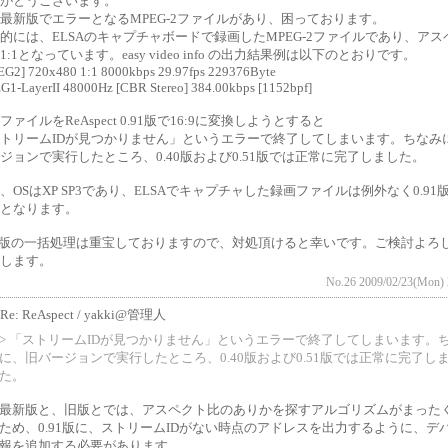
がとうございます。
最新版でエラーとなるMPEG-2ファイルがあり、困っております。
的には、ELSAのキャプチャボードで録画したMPEG-2ファイルであり、アス
1:1となっています。easy video info の出力結果例は以下のとおりです。
G2] 720x480 1:1 8000kbps 29.97fps 229376Byte
1-LayerII 48000Hz [CBR Stereo] 384.00kbps [1152bpf]
ファイルをReAspect 0.91版で16:9に変換しようとすると
トリームIDが見つかりません」というエラーで終了してしまいます。ちなみ
ジョンで実行したところ、0.40版および0.51版では正常に完了しました。
、OSはXP SP3であり、ELSAでキャプチャした録画ファイルは例外なく0.91
となります。
91版の一括処理は重宝しておりますので、対処頂けると幸いです。ご検討よろ
します。
No.26 2009/02/23(Mon) 
Re: ReAspect / yakki@管理人
> 「ストリームIDが見つかりません」というエラーで終了してしまいます。
に、旧バージョンで実行したところ、0.40版および0.51版では正常に完了し
た。
最新版と、旧版とでは、アスペクト比のありかを探すアルゴリズムがまった
ため、0.91版に、ストリームIDがない時点のアドレスを出力するように、デ
報を追加する必要があります。