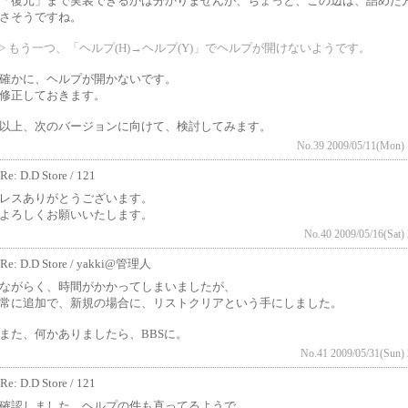
「復元」まで実装できるかは分かりませんが、ちょっと、この辺は、詰めた
さそうですね。
> もう一つ、「ヘルプ(H)→ヘルプ(Y)」でヘルプが開けないようです。
確かに、ヘルプが開かないです。
修正しておきます。
以上、次のバージョンに向けて、検討してみます。
No.39 2009/05/11(Mon) 
Re: D.D Store / 121
レスありがとうございます。
よろしくお願いいたします。
No.40 2009/05/16(Sat) 
Re: D.D Store / yakki@管理人
ながらく、時間がかかってしまいましたが、
常に追加で、新規の場合に、リストクリアという手にしました。
また、何かありましたら、BBSに。
No.41 2009/05/31(Sun) 
Re: D.D Store / 121
確認しました。ヘルプの件も直ってるようで、、