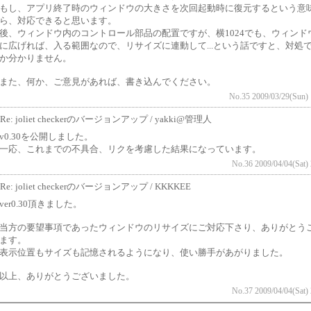
もし、アプリ終了時のウィンドウの大きさを次回起動時に復元するという意
ら、対応できると思います。
後、ウィンドウ内のコントロール部品の配置ですが、横1024でも、ウィンド
に広げれば、入る範囲なので、リサイズに連動して...という話ですと、対処
か分かりません。
また、何か、ご意見があれば、書き込んでください。
No.35 2009/03/29(Sun) 
Re: joliet checkerのバージョンアップ / yakki@管理人
v0.30を公開しました。
一応、これまでの不具合、リクを考慮した結果になっています。
No.36 2009/04/04(Sat) 
Re: joliet checkerのバージョンアップ / KKKKEE
ver0.30頂きました。
当方の要望事項であったウィンドウのリサイズにご対応下さり、ありがとう
ます。
表示位置もサイズも記憶されるようになり、使い勝手があがりました。
以上、ありがとうございました。
No.37 2009/04/04(Sat) 