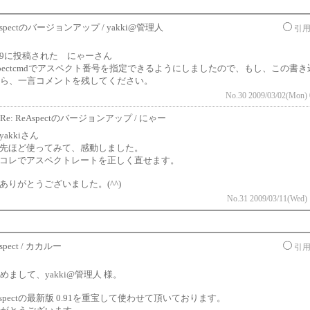
spectのバージョンアップ / yakki@管理人
引
/19に投稿された にゃーさん
aspectcmdでアスペクト番号を指定できるようにしましたので、もし、この書
ら、一言コメントを残してください。
No.30 2009/03/02(Mon) 
Re: ReAspectのバージョンアップ / にゃー
yakkiさん
先ほど使ってみて、感動しました。
コレでアスペクトレートを正しく直せます。
ありがとうございました。(^^)
No.31 2009/03/11(Wed) 
spect / カカルー
引
めまして、yakki@管理人 様。
Aspectの最新版 0.91を重宝して使わせて頂いております。