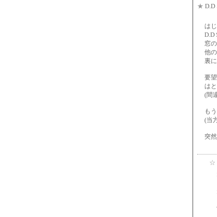
★
D.D 
はじ
D.
窓の
他の
裏に
要望
はと
(間
もう
(当
突然
☆