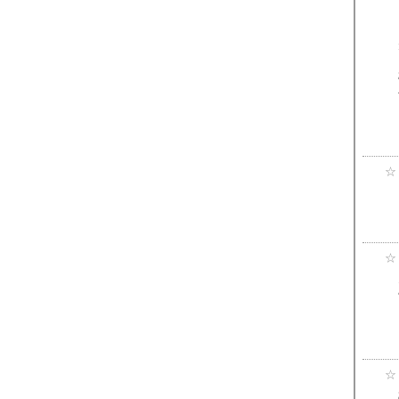
☆
☆
☆