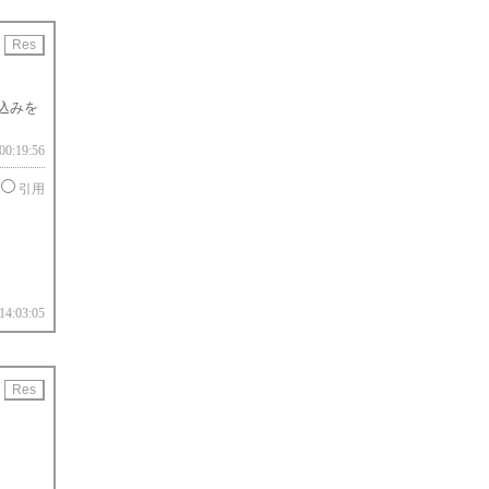
用
き込みを
00:19:56
引用
14:03:05
用