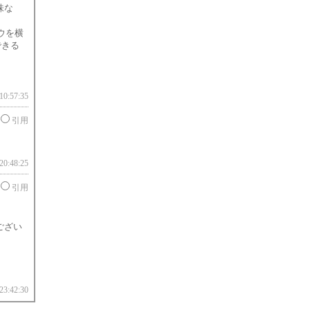
味な
ウを横
できる
10:57:35
引用
20:48:25
引用
ござい
23:42:30