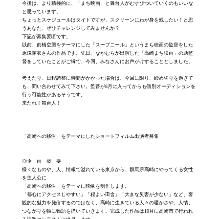
今後は、より積極的に、「まち映画」と舞台人がむすびついていくのもいいな
と思っています。
ちょっとスケジュールはタイトですが、スクリーンにわが身を残したい！と思
うあなた、ぜひチャレンジしてみませんか？
下記が募集要項です。
以前、前橋空襲をテーマにした「スーブニール」というまち映画の監督をした
原澤芽衣さんの作品です。先日、なかむらが出演した「高崎まち映画」の助監
督をしていたことがご縁で、今回、みなさんにお声がけすることとしました。
考えたり、日程調整に時間がかかった場合は、今回に限り、締め切りを過ぎて
も、問い合わせてみて下さい。監督が8月に入ってからも個別オーディションを
行う可能性があるそうです。
来たれ！舞台人！
「高崎への移住」をテーマにしたショートフィルム出演者募集
◎企 画 概 要
様々なものや、人、情報で溢れている東京から、群馬県高崎にやってくる女性
を主人公に
「高崎への移住」をテーマに映像を制作します。
「都心にアクセスしやすい」「程よい田舎」「大きな災害が少ない」など、客
観的な魅力を発信するのではなく、高崎に生きている人々の暖かさや、人情、
つながりを軸に物語を描いていきます。完成した作品は10月に高崎市で行われ