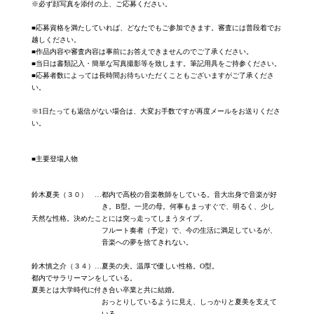
※必ず顔写真を添付の上、ご応募ください。
■応募資格を満たしていれば、どなたでもご参加できます。審査には普段着でお
越しください。
■作品内容や審査内容は事前にお答えできませんのでご了承ください。
■当日は書類記入・簡単な写真撮影等を致します。筆記用具をご持参ください。
■応募者数によっては長時間お待ちいただくこともございますがご了承くださ
い。
※1日たっても返信がない場合は、大変お手数ですが再度メールをお送りくださ
い。
■主要登場人物
鈴木夏美（３０） …都内で高校の音楽教師をしている。音大出身で音楽が好
き。B型。一児の母。何事もまっすぐで、明るく、少し
天然な性格。決めたことには突っ走ってしまうタイプ。
フルート奏者（予定）で、今の生活に満足しているが、
音楽への夢を捨てきれない。
鈴木慎之介（３４）…夏美の夫。温厚で優しい性格。O型。
都内でサラリーマンをしている。
夏美とは大学時代に付き合い卒業と共に結婚。
おっとりしているように見え、しっかりと夏美を支えて
いる。