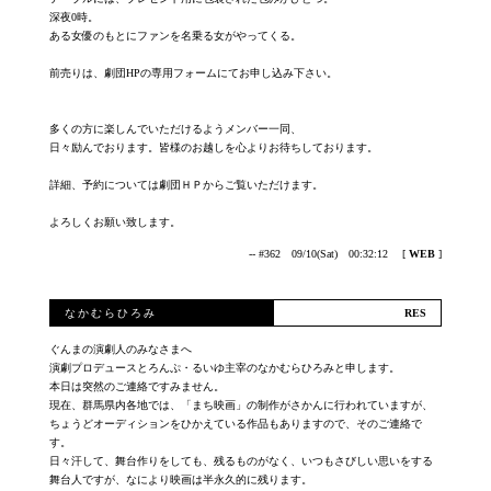
深夜0時。
ある女優のもとにファンを名乗る女がやってくる。
前売りは、劇団HPの専用フォームにてお申し込み下さい。
多くの方に楽しんでいただけるようメンバー一同、
日々励んでおります。皆様のお越しを心よりお待ちしております。
詳細、予約については劇団ＨＰからご覧いただけます。
よろしくお願い致します。
-- #362 09/10(Sat) 00:32:12
[
WEB
]
なかむらひろみ
ぐんまの演劇人のみなさまへ
演劇プロデュースとろんぷ・るいゆ主宰のなかむらひろみと申します。
本日は突然のご連絡ですみません。
現在、群馬県内各地では、「まち映画」の制作がさかんに行われていますが、
ちょうどオーディションをひかえている作品もありますので、そのご連絡で
す。
日々汗して、舞台作りをしても、残るものがなく、いつもさびしい思いをする
舞台人ですが、なにより映画は半永久的に残ります。