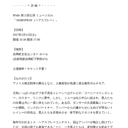
・・・・・＊ 詳 細 ＊・・・・・
M'alls 第２回公演 ミュージカル
『 HAIRSPRAY（ヘアスプレー）』
【日時】
2017年2月11日(土)
開場 16:30 開演 17:00
【場所】
吉岡町文化センター ホール
(北群馬郡吉岡町下野田472)
入場無料！チケット不要！
【ものがたり】
アメリカ南北戦争の舞台となり、人種差別が色濃く残る都市ボルチモア。
元気いっぱいのおデブ女子高生トレーシーはテレビの「コーニーコリンズショ
ー」のスター、リンクに夢中。しかし、ショーは白人中心に組まれ、黒人たち
の出番は月に一度に抑えられていた。ある日、ダンサーの欠員募集にトレーシ
ーが挑戦。リンクのパートナー、アンバーからの嫌がらせにもめげず明るいト
レイシーの存在は、黒人たちを目覚めさせ、保守的なスタジオを変えていく。
毎年行われるミス・ヘアスプレーコンテスト。冠はアンバーが独占し続けてい
たが、今回は誰でも参加できることに。一方黒人たちは、差別廃止を求めてデ