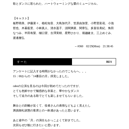
歌とダンスに彩られた、ハートウォーミングな愛のミュージカル。
【キャスト】
板野萌美、伊藤菜々、植松知音、大島加代子、笠原由加里、小野里彩花、小池
哲也、木暮藍里、小林真人、清水遥子、須関満菜、関章弘、多賀谷美紀、角田
なつみ、半田有梨、樋口望、古澤実樹、星野ひかり、堀越健太、三上めぐみ、
渡邊雅弘
-- #360 02/29(Mon) 21:38:45
すーた
アンケートに記入する時間がなかったのでこちらへ。。。
15：00からの「14番目の月」拝見しました。
caboの公演を見るのは今回が初めてだったのですが、
とても色鮮やかで魅惑的な衣装と、華やかなダンス
そして迫力のある歌でとても楽しませてもらいました。
舞台との距離が近くて、役者さんの表情などもよく見えたし
満員御礼状態の客席との一体感があったと思います。
あと途中の「月」の演出もかっこよくて好きでした。
次回もぜひ観に行きたいと思います。