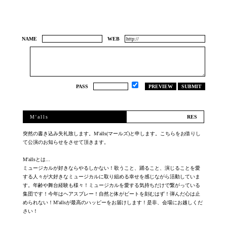
NAME
WEB
PASS
M'alls
突然の書き込み失礼致します。M'alls(マールズ)と申します。こちらをお借りし
て公演のお知らせをさせて頂きます。
M'allsとは...
ミュージカルが好きならやるしかない！歌うこと、踊ること、演じることを愛
する人々が大好きなミュージカルに取り組める幸せを感じながら活動していま
す。年齢や舞台経験も様々！ミュージカルを愛する気持ちだけで繋がっている
集団です！今年はヘアスプレー！自然と体がビートを刻むはず！弾んだ心は止
められない！M'allsが最高のハッピーをお届けします！是非、会場にお越しくだ
さい！