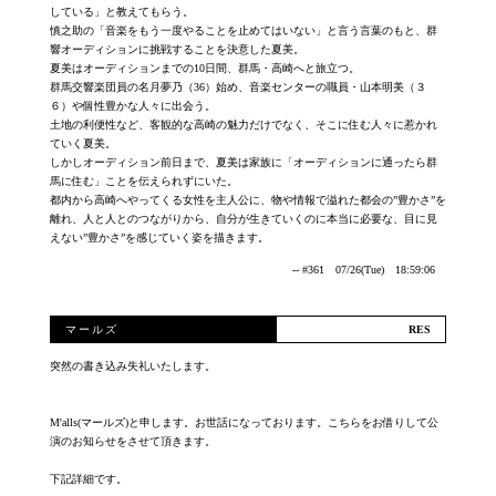
している」と教えてもらう。
慎之助の「音楽をもう一度やることを止めてはいない」と言う言葉のもと、群
響オーディションに挑戦することを決意した夏美。
夏美はオーディションまでの10日間、群馬・高崎へと旅立つ。
群馬交響楽団員の名月夢乃（36）始め、音楽センターの職員・山本明美（３
６）や個性豊かな人々に出会う。
土地の利便性など、客観的な高崎の魅力だけでなく、そこに住む人々に惹かれ
ていく夏美。
しかしオーディション前日まで、夏美は家族に「オーディションに通ったら群
馬に住む」ことを伝えられずにいた。
都内から高崎へやってくる女性を主人公に、物や情報で溢れた都会の”豊かさ”を
離れ、人と人とのつながりから、自分が生きていくのに本当に必要な、目に見
えない”豊かさ”を感じていく姿を描きます。
-- #361 07/26(Tue) 18:59:06
マールズ
突然の書き込み失礼いたします。
M'alls(マールズ)と申します。お世話になっております。こちらをお借りして公
演のお知らせをさせて頂きます。
下記詳細です。