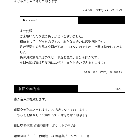
今から楽しみにさせて頂きます！
-- #358 09/12(Sat) 22:31:29
Katsumi
すーた様
ご来場いただき誠にありがとうございました。
初めまして、だったのですね。新たな出会いに感謝感謝です。
月が登場する作品は今回が初めてではないのですが、今回は動かしてみま
した。
あの月の満ち欠けのスピード感と音楽、自分も好きです。
次回公演は実は年度内に…ぜひ、またお会いできますように♪
-- #359 09/16(Wed) 01:00:33
劇団空奏列車
書き込み失礼致します。
劇団空奏列車と申します。お世話になっております。
こちらをお借りして公演のお知らせをさせて頂きます。
劇団空奏列車 短編演劇集「ポケットの中の月」
稲垣足穂『一千一秒物語』/久野那美『アンコール』他