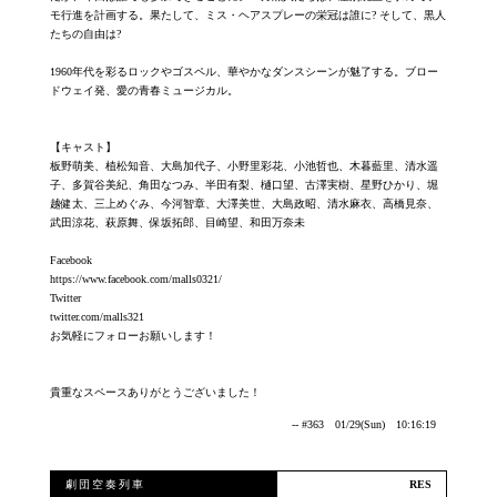
モ行進を計画する。果たして、ミス・ヘアスプレーの栄冠は誰に? そして、黒人
たちの自由は?
1960年代を彩るロックやゴスペル、華やかなダンスシーンが魅了する。ブロー
ドウェイ発、愛の青春ミュージカル。
【キャスト】
板野萌美、植松知音、大島加代子、小野里彩花、小池哲也、木暮藍里、清水遥
子、多賀谷美紀、角田なつみ、半田有梨、樋口望、古澤実樹、星野ひかり、堀
越健太、三上めぐみ、今河智章、大澤美世、大島政昭、清水麻衣、高橋見奈、
武田涼花、萩原舞、保坂拓郎、目崎望、和田万奈未
Facebook
https://www.facebook.com/malls0321/
Twitter
twitter.com/malls321
お気軽にフォローお願いします！
貴重なスペースありがとうございました！
-- #363 01/29(Sun) 10:16:19
劇団空奏列車