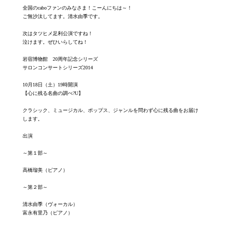
全国のcaboファンのみなさま！こーんにちは～！
ご無沙汰してます。清水由季です。
次はタツヒメ足利公演ですね！
泣けます。ぜひいらしてね！
岩宿博物館 20周年記念シリーズ
サロンコンサートシリーズ2014
10月18日（土）19時開演
【心に残る名曲の調べ?U】
クラシック、ミュージカル、ポップス、ジャンルを問わず心に残る曲をお届け
します。
出演
～第１部～
高橋瑠美（ピアノ）
～第２部～
清水由季（ヴォーカル）
富永有里乃（ピアノ）