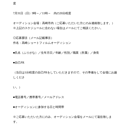
度
7月31日（日）9時～／11時～ 内の20分程度
オーディション会場：高崎市内（ご応募いただいた方にのみ連絡致します。）
※上記のスケジュールに合わない場合はメールにてご相談ください。
◎応募要項（メール記載事項）
件名：高崎ショートフィルムオーディション
■氏名（ふりがな）／生年月日／年齢／性別／職業（所属）／身長
■自己PR
（当日は1分程度の自己PRをしていただきますので、その準備をして会場にお越
しくださ
い。）
■電話番号／携帯番号／メールアドレス
■オーディションに参加する日と時間帯
※ご応募いただいた方にのみ、オーディション会場をメールにて返信致しま
す。