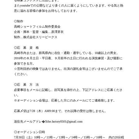
る映像コンテストに出品します。
またyoutubeでの公開などより多くの人に届くようにしていきます。やる気と熱
意に溢れる皆様の参加をお待ちしております。
◎制作
高崎ショートフィルム制作委員会
企画・脚本・監督・編集…原澤芽衣
制作…株式会社スリーピークス
◎応 募 資 格
高崎市内または、群馬県内に在住・通勤・通学している、18歳以上の男女。
2016年の８月土日・平日夜、９月前半の土日に行われる演技練習・及び撮影に
参加できる方。
☆営利目的の映像ではありません。出演の謝礼金等はございませんのでご了承
ください。
◎応 募 方 法
必要事項をメールに記載し、顔写真を添付の上、下記アドレスにご応募くださ
い。
※オーディション会場は、応募した方にのみメールにてご連絡致します。
応募〆切は7/28（木）AM9:00まで。それ以降の受付は致しません。
送信先メールアドレ�
Xthe.factory0501@gmail.com
◎オーディション日時
7月30日（土）10時～／11時～／13時～／14時～／15時～／16時～ 内の20分程