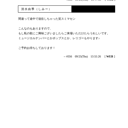
清水由季（しみー）
間違って途中で送信しちゃった笑スミマセン
こんなのもありますので、
もし私の歌にご興味ございましたらご来場いただけたらうれしいです。
ミュージカルナンバーとかポップスとか、レリゴーもやります♪
ご予約お待ちしております！
-- #356 09/25(Thu) 13:55:26
[
WEB
]