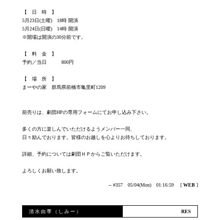
【 日 時 】
5月23日(土曜) 18時 開演
5月24日(日曜) 14時 開演
※開場は開演の30分前です。
【 料 金 】
予約／当日 800円
【 場 所 】
まーやの家 群馬県前橋市亀里町1209
前売りは、劇団HPの専用フォームにてお申し込み下さい。
多くの方に楽しんでいただけるようメンバー一同、
日々励んでおります。皆様のお越しを心よりお待ちしております。
詳細、予約については劇団ＨＰからご覧いただけます。
よろしくお願い致します。
-- #357 05/04(Mon) 01:16:59
[
WEB
]
清水由季（しみー）