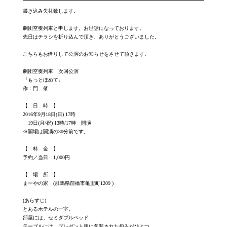
書き込み失礼致します。
劇団空奏列車と申します。お世話になっております。
先日はチラシを折り込んで頂き、ありがとうございました。
こちらもお借りして公演のお知らせをさせて頂きます。
劇団空奏列車 次回公演
『もっとほめて』
作：門 肇
【 日 時 】
2016年9月18日(日) 17時
19日(月/祝) 13時/17時 開演
※開場は開演の30分前です。
【 料 金 】
予約／当日 1,000円
【 場 所 】
まーやの家 (群馬県前橋市亀里町1209 )
(あらすじ)
とあるホテルの一室。
部屋には、セミダブルベッド
テーブルには、プレゼント用に包装された包みがひとつ。