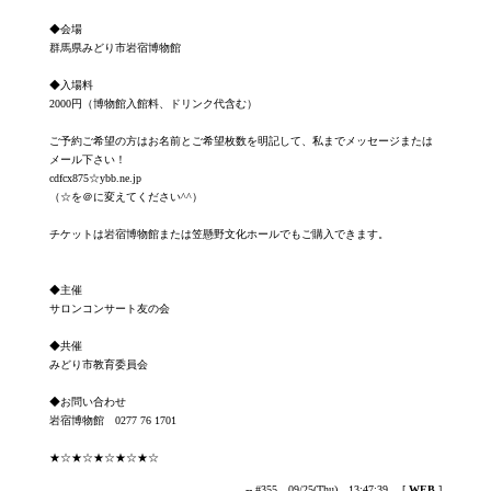
◆会場
群馬県みどり市岩宿博物館
◆入場料
2000円（博物館入館料、ドリンク代含む）
ご予約ご希望の方はお名前とご希望枚数を明記して、私までメッセージまたは
メール下さい！
cdfcx875☆ybb.ne.jp
（☆を＠に変えてください^^）
チケットは岩宿博物館または笠懸野文化ホールでもご購入できます。
◆主催
サロンコンサート友の会
◆共催
みどり市教育委員会
◆お問い合わせ
岩宿博物館 0277 76 1701
★☆★☆★☆★☆★☆
-- #355 09/25(Thu) 13:47:39
[
WEB
]