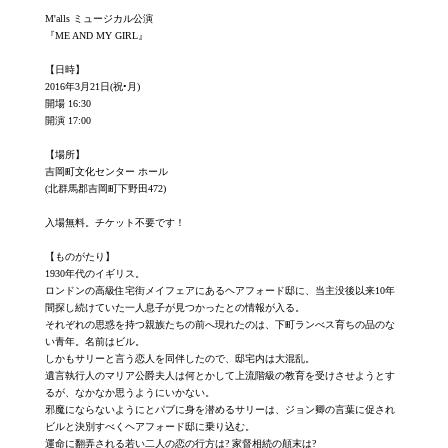
M'alls ミュージカル公演
『ME AND MY GIRL』
【日時】
2016年3月21日(祝•月)
開場 16:30
開演 17:00
【場所】
吉岡町文化センター ホール
(北群馬郡吉岡町下野田472)
入場無料。チケット不要です！
【ものがたり】
1930年代のイギリス。
ロンドンの高級住宅街メイフェアにあるヘアフォード邸に、当主没後以来10年
間探し続けていた一人息子が見つかったとの情報が入る。
それぞれの思惑を持つ親族たちの前へ現れたのは、下町ランべス育ちの品のな
い青年。名前はビル。
しかもサリーと言う恋人を同伴したので、邸宅内は大混乱。
遺言執行人のマリア公爵夫人は何とかして上流階級の教育を受けさせようとす
るが、なかなか思うようにいかない。
邪魔にならないようにとパブに身を潜めるサリーは、ジョン卿の言葉に促され
ビルと決別すべくヘアフォード邸に乗り込む。
運命に翻弄される若い二人の恋の行方は? 家督相続の顛末は?