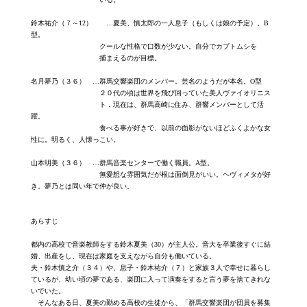
鈴木祐介（７～12） …夏美、慎太郎の一人息子（もしくは娘の予定）。B
型。
クールな性格で口数が少ない。自分でカブトムシを
捕まえるのが目標。
名月夢乃（３６） …群馬交響楽団のメンバー。芸名のようだが本名。O型
２０代の頃は世界を飛び回っていた美人ヴァイオリニス
ト．現在は、群馬高崎に住み、群響メンバーとして活
躍。
食べる事が好きで、以前の面影がないほどふくよかな女
性に。明るく、人懐っこい。
山本明美（３６） …群馬音楽センターで働く職員。A型。
無愛想な雰囲気だが根は面倒見がいい。ヘヴィメタが好
き。夢乃とは同い年で仲が良い。
あらすじ
都内の高校で音楽教師をする鈴木夏美（30）が主人公。音大を卒業後すぐに結
婚、出産をし、現在は家庭を支えながら自分も働いている。
夫・鈴木慎之介（３４）や、息子・鈴木祐介（７）と家族３人で幸せに暮らし
ているが、幼い頃の夢である、楽団に入って演奏をすると言う夢を捨てきれな
いでいた。
そんなある日、夏美の勤める高校の生徒から、「群馬交響楽団が団員を募集